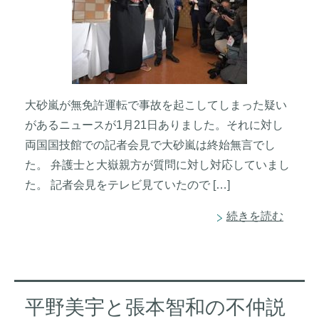
大砂嵐が無免許運転で事故を起こしてしまった疑い
があるニュースが1月21日ありました。それに対し
両国国技館での記者会見で大砂嵐は終始無言でし
た。 弁護士と大嶽親方が質問に対し対応していまし
た。 記者会見をテレビ見ていたので […]
続きを読む
平野美宇と張本智和の不仲説