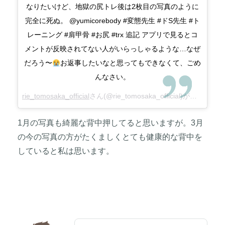
なりたいけど、地獄の尻トレ後は2枚目の写真のように
完全に死ぬ。 @yumicorebody #変態先生 #ドS先生 #ト
レーニング #肩甲骨 #お尻 #trx 追記 アプリで見るとコ
メントが反映されてない人がいらっしゃるような…なぜ
だろう〜
お返事したいなと思ってもできなくて、ごめ
んなさい。
rie_tomosaka_official
さん(@rie_tomosaka_official)がシェアした投稿 –
1月の写真も綺麗な背中押してると思いますが。3月
の今の写真の方がたくましくとても健康的な背中を
していると私は思います。